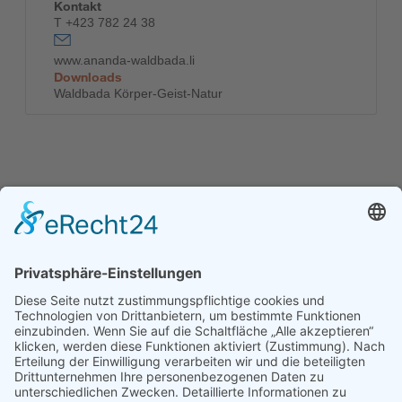
Kontakt
T +423 782 24 38
www.ananda-waldbada.li
Downloads
Waldbada Körper-Geist-Natur
Kofinanziert durch das
Programm Erasmus+
der Europäischen Union
Kontakt
Stiftung Erwachsenenbildung Liechtenstein
Landstrasse 92
9494 Schaan
T +423 232 95 80