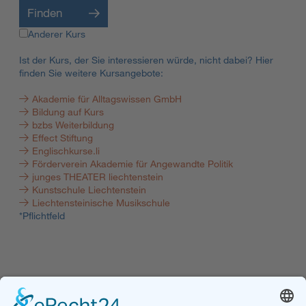
Finden
Anderer Kurs
Ist der Kurs, der Sie interessieren würde, nicht dabei? Hier
finden Sie weitere Kursangebote:
Akademie für Alltagswissen GmbH
Bildung auf Kurs
bzbs Weiterbildung
Effect Stiftung
Englischkurse.li
Förderverein Akademie für Angewandte Politik
junges THEATER liechtenstein
Kunstschule Liechtenstein
Liechtensteinische Musikschule
*Pflichtfeld
Kofinanziert durch das
Programm Erasmus+