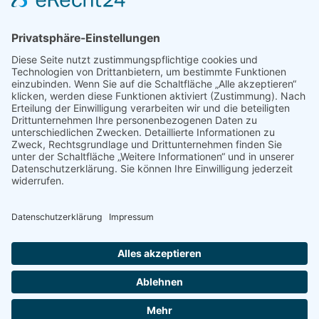
der Europäischen Union
Kontakt
Stiftung Erwachsenenbildung Liechtenstein
Landstrasse 92
9494 Schaan
T +423 232 95 80
stiftung@erwachsenenbildung.li
Downloads
Links
AGB
Datenschutz
Impressum
Login