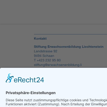
Kontakt
Stiftung Erwachsenenbildung Liechtenstein
Landstrasse 92
9494 Schaan
T +423 232 95 80
stiftung@erwachsenenbildung.li