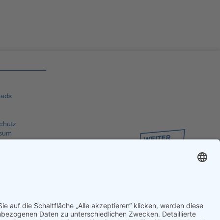
ads
chutz
sum