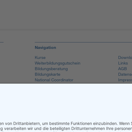
Navigation
Kurse
Downlo
Weiterbildungsgutschein
Links
Bildungsberatung
AGB
Bildungskarte
Datens
National Coordinator
Impres
Stiftung
Login
Kontakt