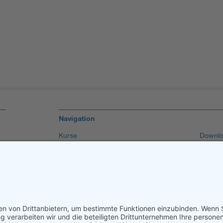
Navigation
Kurse
Downlo
Weiterbildungsgutschein
Links
Bildungsberatung
AGB
Bildungskarte
Datens
National Coordinator
Impres
Stiftung
Login
Kontakt