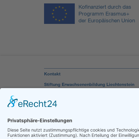
Kofinanziert durch das
Programm Erasmus+
der Europäischen Union
Kontakt
Stiftung Erwachsenenbildung Liechtenstein
Landstrasse 92
9494 Schaan
T +423 232 95 80
stiftung@erwachsenenbildung.li