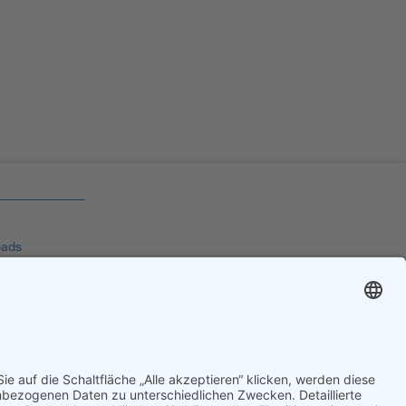
ads
chutz
sum