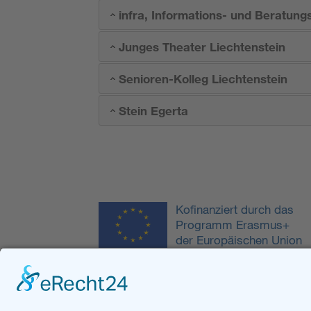
infra, Informations- und Beratungs
Junges Theater Liechtenstein
Senioren-Kolleg Liechtenstein
Stein Egerta
Kofinanziert durch das
Programm Erasmus+
der Europäischen Union
Kontakt