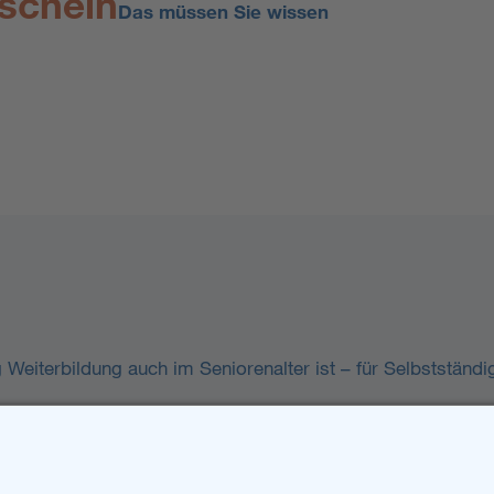
schein
Das müssen Sie wissen
g Weiterbildung auch im Seniorenalter ist – für Selbstständ
Navigation