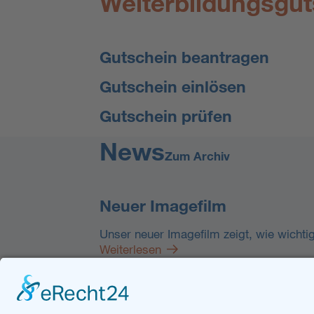
Weiterbildungsgut
Gutschein beantragen
Gutschein einlösen
Gutschein prüfen
News
Zum Archiv
Neuer Imagefilm
Unser neuer Imagefilm zeigt, wie wichti
Weiterlesen
Kontakt