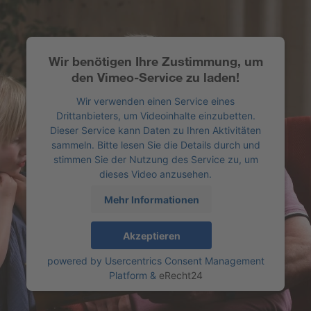
Wir benötigen Ihre Zustimmung, um
den Vimeo-Service zu laden!
Wir verwenden einen Service eines
Drittanbieters, um Videoinhalte einzubetten.
Dieser Service kann Daten zu Ihren Aktivitäten
sammeln. Bitte lesen Sie die Details durch und
stimmen Sie der Nutzung des Service zu, um
dieses Video anzusehen.
Mehr Informationen
Akzeptieren
powered by
Usercentrics Consent Management
Platform
&
eRecht24