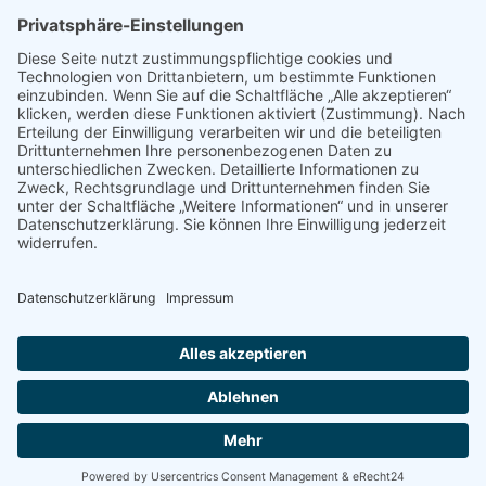
Kontakt
Stiftung Erwachsenenbildung Liechtenstein
Landstrasse 92
9494 Schaan
T +423 232 95 80
stiftung@erwachsenenbildung.li
Downloads
Links
AGB
Datenschutz
Impressum
Login