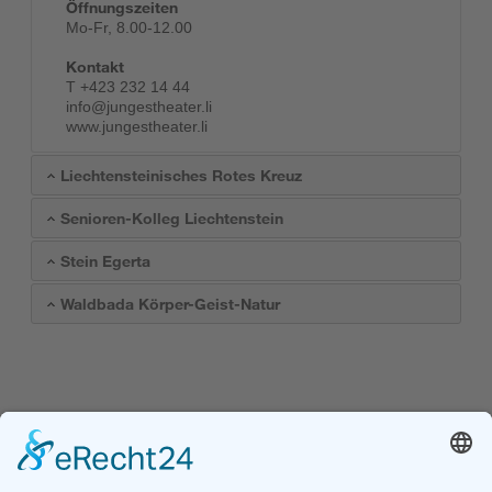
Öffnungszeiten
Mo-Fr, 8.00-12.00
Kontakt
T +423 232 14 44
info@jungestheater.li
www.jungestheater.li
Liechtensteinisches Rotes Kreuz
Senioren-Kolleg Liechtenstein
Stein Egerta
Waldbada Körper-Geist-Natur
Kofinanziert durch das
Programm Erasmus+
der Europäischen Union