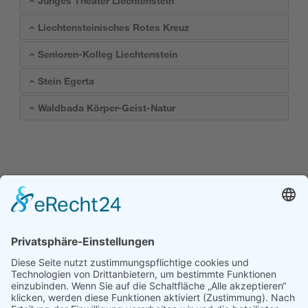
Junges Theater Liechtenstein
Liechtensteinisches Rotes Kreuz
Senioren-Kolleg Liechtenstein
Stein Egerta
Waldbada Körper-Geist-Natur
Kofinanziert durch das
Programm Erasmus+
der Europäischen Union
Kontakt
Stiftung Erwachsenenbildung Liechtenstein
Landstrasse 92
9494 Schaan