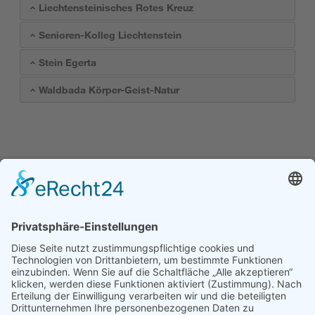
Liechtensteinisches Rotes Kreuz
Senioren-Kolleg Liechtenstein
Stein Egerta
Waldbada Körper-Geist-Natur
Kofinanziert durch das
Programm Erasmus+
der Europäischen Union
Kontakt
Stiftung Erwachsenenbildung Liechtenstein
Landstrasse 92
9494 Schaan