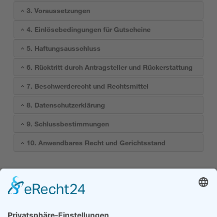
3. Voraussetzungen
4. Einlösebedingungen für Gutscheine
5. Haftungsausschluss
6. Rücktritt durch Antragsteller und Rückerstattung
7. Beschwerderecht und Rechtsmittel
8. Datenschutzerklärung
9. Schlussbestimmungen
10. Anwendbares Recht und Gerichtsstand
Stand dieser Allgemeinen Geschäftsbedingungen: Dezember
2022
Stiftung Erwachsenenbildung Liechtenstein