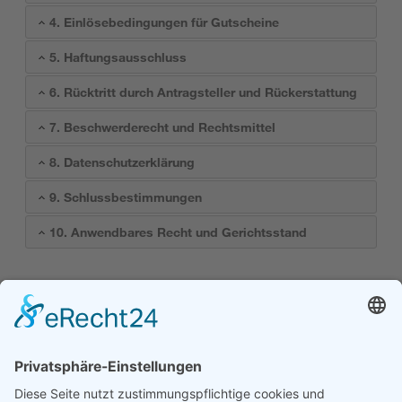
4. Einlösebedingungen für Gutscheine
5. Haftungsausschluss
6. Rücktritt durch Antragsteller und Rückerstattung
7. Beschwerderecht und Rechtsmittel
8. Datenschutzerklärung
9. Schlussbestimmungen
10. Anwendbares Recht und Gerichtsstand
Stand dieser Allgemeinen Geschäftsbedingungen: Dezember
2022
Stiftung Erwachsenenbildung Liechtenstein
Kontakt