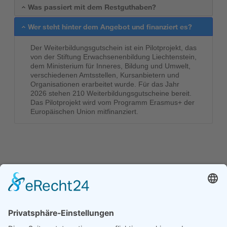
Was passiert mit dem Restguthaben?
Wer steht hinter dem Angebot und finanziert es?
Der Weiterbildungsgutschein ist ein Pilotprojekt, das
von der Stiftung Erwachsenenbildung Liechtenstein,
dem Ministerium für Inneres, Bildung und Umwelt,
verschiedenen Amtsstellen, Kursanbietern und
Organisationen erarbeitet wurde. Für das Jahr
2026 stehen 210 Weiterbildungsgutscheine bereit.
Das Pilotprojekt wird vom Programm Erasmus+ der
Europäischen Union mitfinanziert.
Kofinanziert durch das
Programm Erasmus+
der Europäischen Union
Kontakt