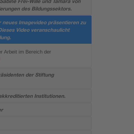
n Sabine Frei-Wille und Tamara von
derungen des Bildungssektors.
r neues Imagevideo präsentieren zu
 Dieses Video veranschaulicht
dung.
r Arbeit im Bereich der
g
äsidenten der Stiftung
akkreditierten Institutionen.
er