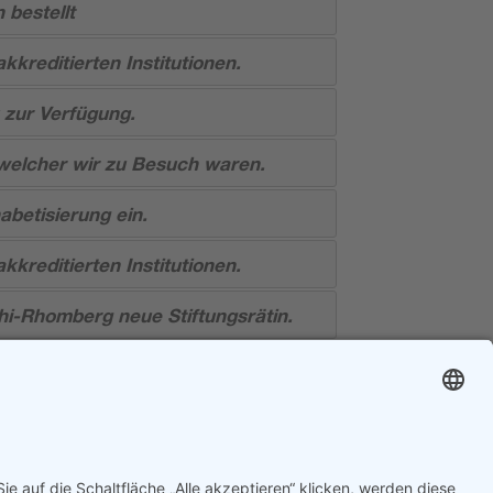
 bestellt
akkreditierten Institutionen.
 zur Verfügung.
welcher wir zu Besuch waren.
habetisierung ein.
akkreditierten Institutionen.
chi-Rhomberg neue Stiftungsrätin.
ads