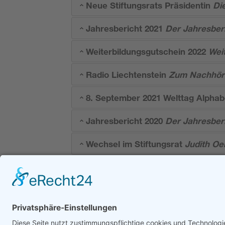
Neue Stiftungsrats Präsidentin
Di
Jahresbericht 2021
Der Jahresberic
Weiterbildungsgutschein 2022
Wei
Radio Liechtenstein
Zum Nachhöre
8. September 2021 Welttag Alphab
Jahresbericht 2020
Der Jahresberic
Wechsel im Stiftungsrat
Judith Oe
Kontakt
Stiftung Erwachsenenbildung Liechtenstein
Landstrasse 92
9494 Schaan