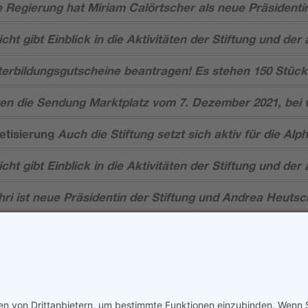
e Regierung hat Miriam Calörtscher als neue Präsidentin
ht gibt Einblick in die Aktivitäten der Stiftung und der 
terbildungsgutscheine beantragen! Es stehen 150 Stück
n die Sendung Marktplatz vom 7. Dezember 2021, bei 
etisierung
Auch die Stiftung setzt sich aktiv für die Alp
ht gibt Einblick in die Aktivitäten der Stiftung und der 
hri ist neue Präsidentin der Stiftung und Andrea Heuts
Navigation
Kurse
Downlo
Weiterbildungsgutschein
Links
Bildungsberatung
AGB