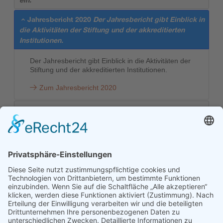
Jahresbericht 2020
Der Jahresbericht gibt Einblick in
die Aktivitäten der Stiftung und der akkreditierten
Institutionen.
Der Jahresbericht gibt Einblick in die Aktivitäten der
Stiftung und der akkreditierten Institutionen.
Zum Jahresbericht 2020
Wechsel im Stiftungsrat
Judith Oehri ist neue
Präsidentin der Stiftung und Andrea Heutschi-
Rhomberg neue Stiftungsrätin.
Kontakt
Stiftung Erwachsenenbildung Liechtenstein
Landstrasse 92
9494 Schaan
T +423 232 95 80