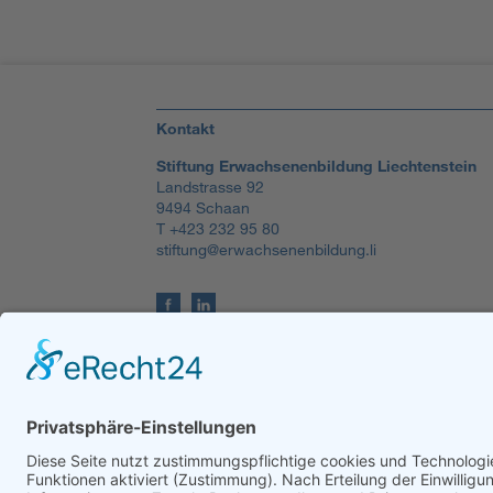
Kontakt
Stiftung Erwachsenenbildung Liechtenstein
Landstrasse 92
9494 Schaan
T +423 232 95 80
stiftung@erwachsenenbildung.li