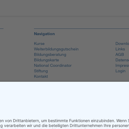
Navigation
Kurse
Downlo
Weiterbildungsgutschein
Links
Bildungsberatung
AGB
Bildungskarte
Datens
National Coordinator
Impres
Stiftung
Login
Kontakt