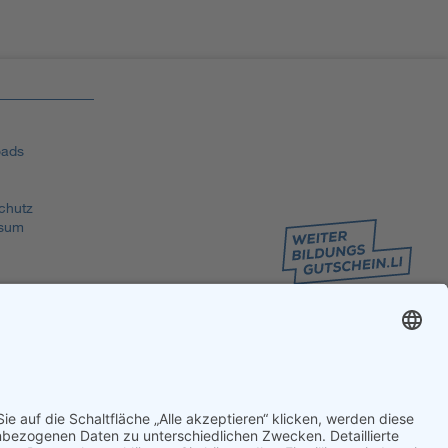
ads
chutz
sum