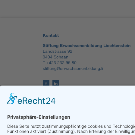
Kontakt
Stiftung Erwachsenenbildung Liechtenstein
Landstrasse 92
9494 Schaan
T +423 232 95 80
stiftung@erwachsenenbildung.li