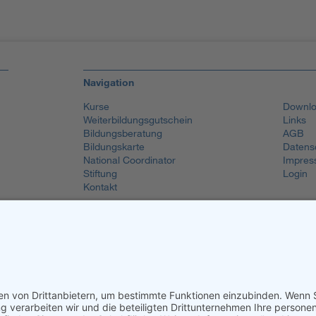
Navigation
Kurse
Downlo
Weiterbildungsgutschein
Links
Bildungsberatung
AGB
Bildungskarte
Datens
National Coordinator
Impres
Stiftung
Login
Kontakt