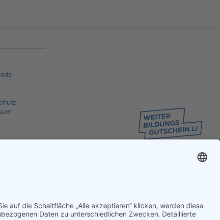
ads
chutz
sum