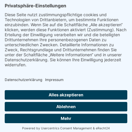
Kontakt
Stiftung Erwachsenenbildung Liechtenstein
Landstrasse 92
9494 Schaan
T +423 232 95 80
stiftung@erwachsenenbildung.li
Downloads
Links
AGB
Datenschutz
Impressum
Login