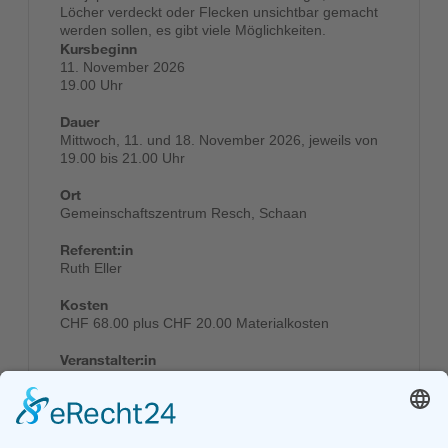
Löcher verdeckt oder Flecken unsichtbar gemacht
werden sollen, es gibt viele Möglichkeiten.
Kursbeginn
11. November 2026
19.00 Uhr
Dauer
Mittwoch, 11. und 18. November 2026, jeweils von
19.00 bis 21.00 Uhr
Ort
Gemeinschaftszentrum Resch, Schaan
Referent:in
Ruth Eller
Kosten
CHF 68.00 plus CHF 20.00 Materialkosten
Veranstalter:in
Gemeinschaftszentrum Resch
Anmelden