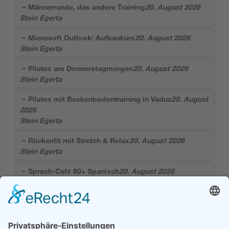
Männerrunde, das andere Training
20. August 2026
Stein Egerta
Microsoft Outlook: Aufbaukurs
20. August 2026
Stein Egerta
Pilates am Donnerstagmorgen
20. August 2026
Stein Egerta
Pilates mit Beckenbodentraining in Vaduz
20. August
2026
Stein Egerta
Rückenfit mit Stretch & Relax
20. August 2026
Stein Egerta
Sprach-Café 60+ Spanisch
20. August 2026
Seniorenbund Liechtenstein
40 von 513 Kursen
Mehr anzeigen