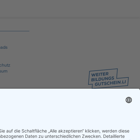
ads
chutz
sum