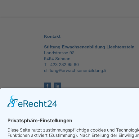
Kontakt
Stiftung Erwachsenenbildung Liechtenstein
Landstrasse 92
9494 Schaan
T +423 232 95 80
stiftung@erwachsenenbildung.li