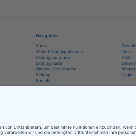
Navigation
Kurse
Downlo
Weiterbildungsgutschein
Links
Bildungsberatung
AGB
Bildungskarte
Datens
National Coordinator
Impres
Stiftung
Login
Kontakt