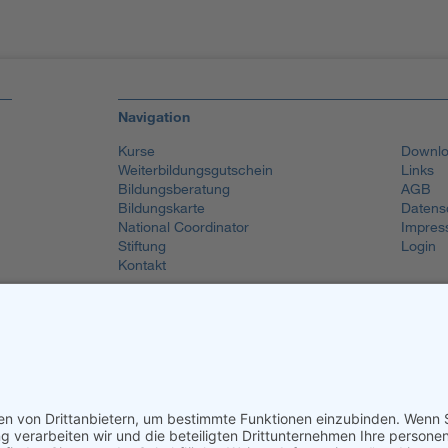
Navigation
Kurse
Downlo
Weiterbildungsgutschein
Links
Bildungsberatung
AGB
Bildungskarte
Datens
National Coordinator
Impres
Stiftung
Login
Kontakt