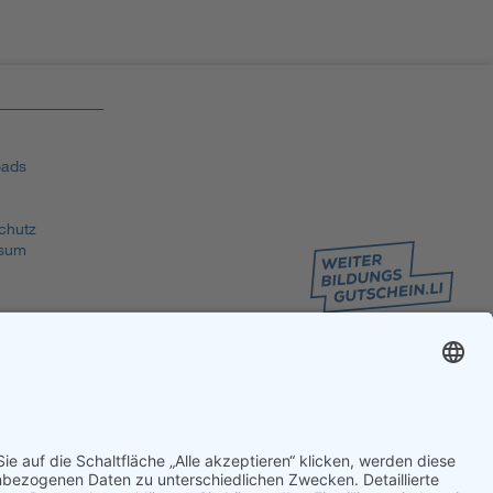
ads
chutz
sum