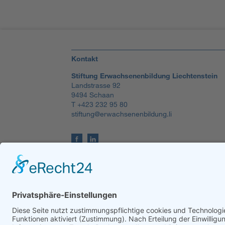
Kontakt
Stiftung Erwachsenenbildung Liechtenstein
Landstrasse 92
9494 Schaan
T +423 232 95 80
stiftung@erwachsenenbildung.li