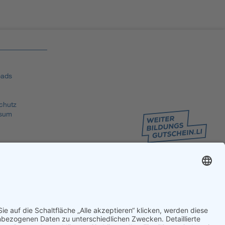
ads
chutz
sum