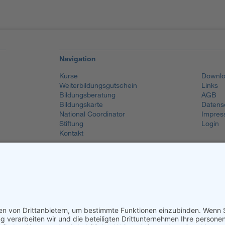
Navigation
Kurse
Downlo
Weiterbildungsgutschein
Links
Bildungsberatung
AGB
Bildungskarte
Datens
National Coordinator
Impres
Stiftung
Login
Kontakt