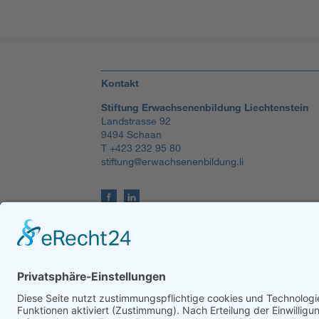
Kontakt
Stiftung Erwachsenenbildung Liechtenstein
Landstrasse 92
9494 Schaan
T +423 232 95 80
stiftung@erwachsenenbildung.li