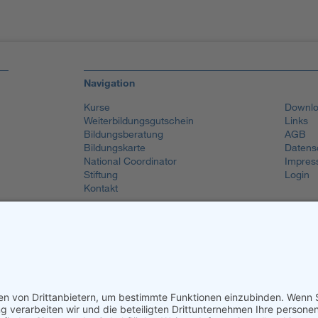
Navigation
Kurse
Downlo
Weiterbildungsgutschein
Links
Bildungsberatung
AGB
Bildungskarte
Datens
National Coordinator
Impres
Stiftung
Login
Kontakt