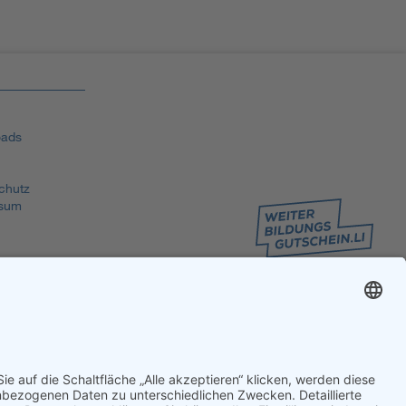
ads
chutz
sum