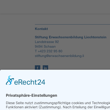
Kontakt
Stiftung Erwachsenenbildung Liechtenstein
Landstrasse 92
9494 Schaan
T +423 232 95 80
stiftung@erwachsenenbildung.li