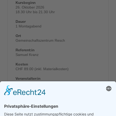
Kursbeginn
26. Oktober 2026
18.30 Uhr bis 21.30 Uhr
Dauer
1 Montagabend
Ort
Gemeinschaftszentrum Resch
Referent:in
Samuel Kranz
Kosten
CHF 89.00 (inkl. Materialkosten)
Veranstalter:in
Gemeinschaftszentrum Resch
Anmelden
Kontakt