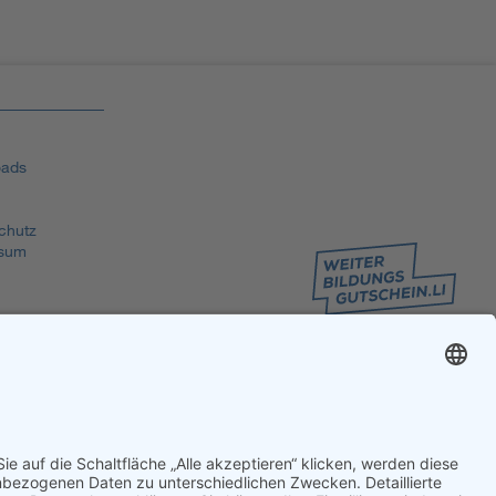
ads
chutz
sum