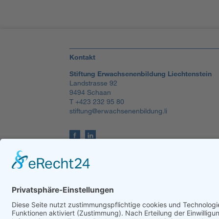
Kontakt
Stiftung Erwachsenenbildung Liechtenstein
Landstrasse 92
9494 Schaan
T +423 232 95 80
stiftung@erwachsenenbildung.li