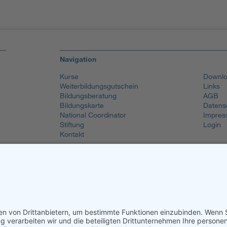
Navigation
Kurse
Downlo
Weiterbildungsgutschein
Links
Bildungsberatung
AGB
Bildungskarte
Datens
National Coordinator
Impres
Stiftung
Login
Kontakt