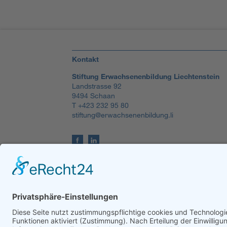
Kontakt
Stiftung Erwachsenenbildung Liechtenstein
Landstrasse 92
9494 Schaan
T +423 232 95 80
stiftung@erwachsenenbildung.li