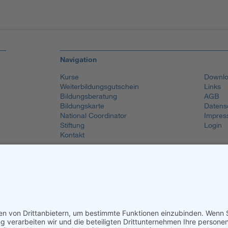
Navigation
Kurse
Downlo
Weiterbildungsgutschein
Links
Bildungsberatung
AGB
Bildungskarte
Datens
National Coordinator
Impres
Stiftung
Login
Kontakt