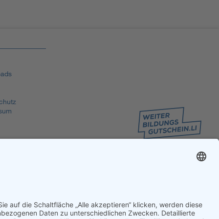
ads
chutz
sum