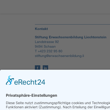
Kontakt
Stiftung Erwachsenenbildung Liechtenstein
Landstrasse 92
9494 Schaan
T +423 232 95 80
stiftung@erwachsenenbildung.li