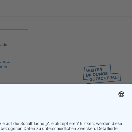
ads
chutz
sum