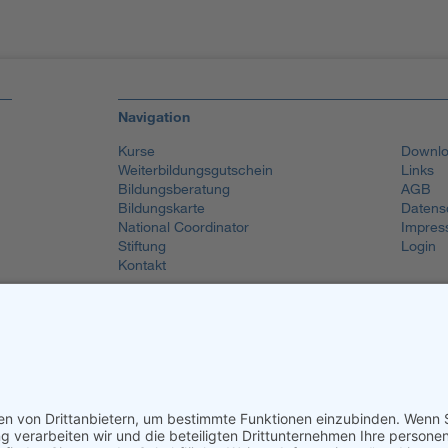
Navigation
Kurse
Downlo
Weiterbildungsgutschein
Links
Bildungsberatung
AGB
Bildungskarte
Datens
National Coordinator
Impres
Stiftung
Login
Kontakt