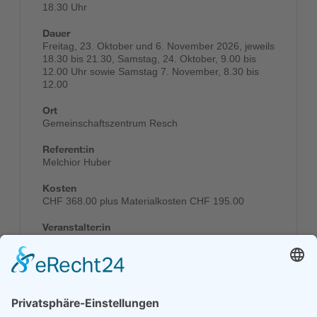
18.30 Uhr
Dauer
Freitag, 23. Oktober und 6. November 2026, jeweils
18.30 bis 21.30, Samstag, 24. Oktober, 9.00 bis
12.00 Uhr sowie Samstag 7. November, 8.30 bis
12.00
Ort
Gemeinschaftszentrum Resch
Referent:in
Melchior Huber
Kosten
CHF 368.00 plus Materialkosten CHF 195.00
Veranstalter:in
Gemeinschaftszentrum Resch
Anmelden
Kontakt