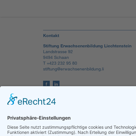
Kontakt
Stiftung Erwachsenenbildung Liechtenstein
Landstrasse 92
9494 Schaan
T +423 232 95 80
stiftung@erwachsenenbildung.li