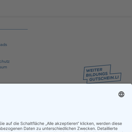
ads
chutz
sum