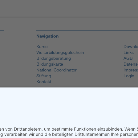
Navigation
Kurse
Downlo
Weiterbildungsgutschein
Links
Bildungsberatung
AGB
Bildungskarte
Datens
National Coordinator
Impres
Stiftung
Login
Kontakt