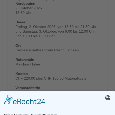
Kursbeginn
2. Oktober 2026
18.30 Uhr
Dauer
Freitag, 2. Oktober 2026, von 18.30 bis 21.30 Uhr
und Samstag, 3. Oktober, von 9.00 bis 12.00 Uhr
und 13.00 bis 16.00 Uhr
Ort
Gemeinschaftszentrum Resch, Schaan
Referent:in
Melchior Huber
Kosten
CHF 220.00 plus CHF 150.00 Materialkosten
Veranstalter:in
Gemeinschaftszentrum Resch
Anmelden