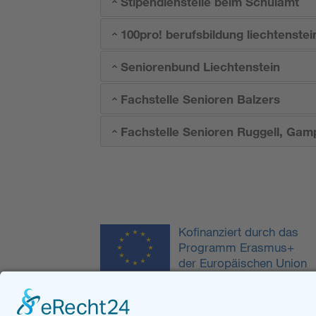
Stipendienstelle beim Schulamt
100pro! berufsbildung liechtenstei
Seniorenbund Liechtenstein
Fachstelle Senioren Balzers
Fachstelle Senioren Ruggell, Gam
Kofinanziert durch das
Programm Erasmus+
der Europäischen Union
Kontakt