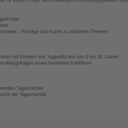
lle für Eltern in den verschiedenen Entwicklungsphasen ihre
ageskinder
ursen
hsrunden , Vorträge und Kurse zu aktuellen Themen
ilien mit Kindern und Jugendlichen von 0 bis 18 Jahren
d Alltagsfragen sowie familiären Konflikten
ssenden Tagesfamilie
sicht der Tagesfamilie