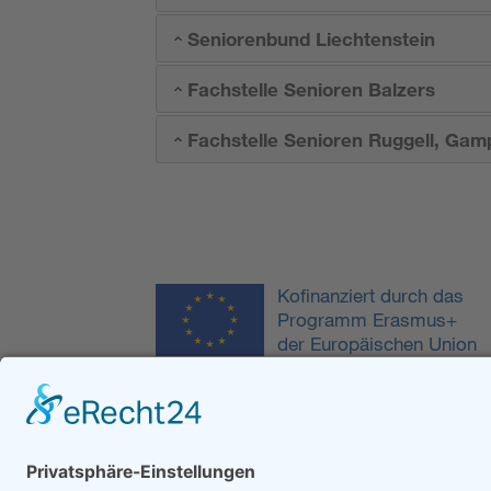
Seniorenbund Liechtenstein
Fachstelle Senioren Balzers
Fachstelle Senioren Ruggell, Gam
Kofinanziert durch das
Programm Erasmus+
der Europäischen Union
Kontakt
Stiftung Erwachsenenbildung Liechtenstein
Landstrasse 92