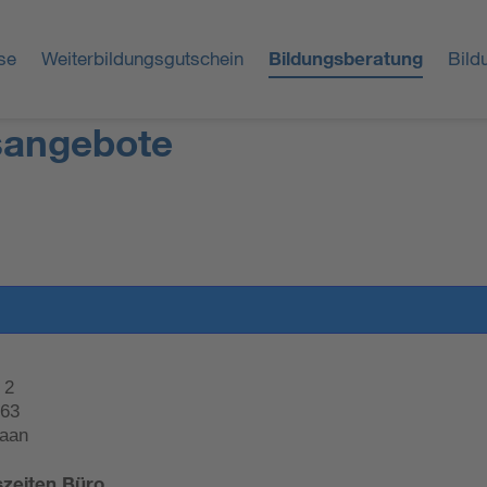
se
Weiterbildungsgutschein
Bildungsberatung
Bild
sangebote
 2
 63
aan
zeiten Büro