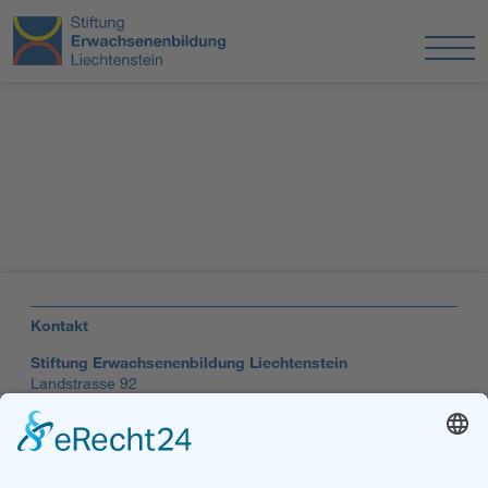
Kontakt
Stiftung Erwachsenenbildung Liechtenstein
Landstrasse 92
9494 Schaan
T +423 232 95 80
stiftung@erwachsenenbildung.li