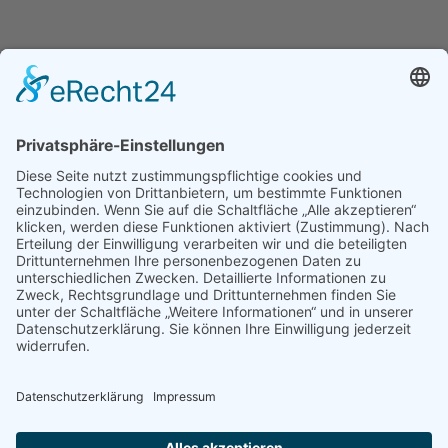
Kofinanziert durch das
Programm Erasmus+
der Europäischen Union
Kontakt
Stiftung Erwachsenenbildung Liechtenstein
Landstrasse 92
9494 Schaan
T +423 232 95 80
stiftung@erwachsenenbildung.li
Downloads
Links
AGB
Datenschutz