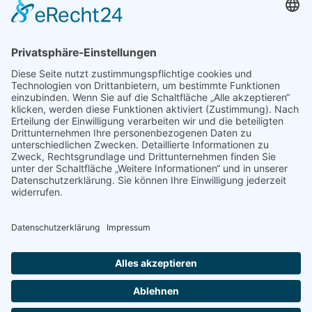
Programm Erasmus+
der Europäischen Union
Kontakt
Stiftung Erwachsenenbildung Liechtenstein
Landstrasse 92
9494 Schaan
T +423 232 95 80
stiftung@erwachsenenbildung.li
Downloads
Links
AGB
Datenschutz
Impressum
Login