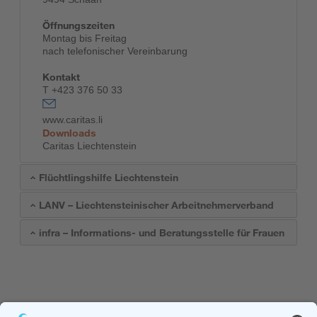
Öffnungszeiten
Montag bis Freitag
nach telefonischer Vereinbarung
Kontakt
T +423 376 50 33
www.caritas.li
Downloads
Caritas Liechtenstein
Flüchtlingshilfe Liechtenstein
LANV – Liechtensteinischer Arbeitnehmerverband
infra – Informations- und Beratungsstelle für Frauen
Kofinanziert durch das